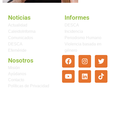
Noticias
Informes
Actualidad
DESCA
CaleidoInforma
Incidencia
Comunicados
Periodismo Humano
DESCA
Violencia basada en
Efeméride
género
Nosotros
Misión
Ayúdanos
Contacto
Políticas de Privacidad