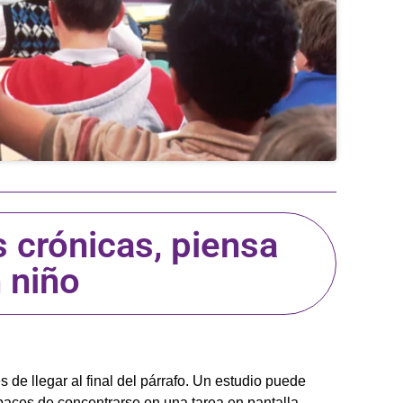
s crónicas, piensa
 niño
 de llegar al final del párrafo. Un estudio puede
apaces de concentrarse en una tarea en pantalla