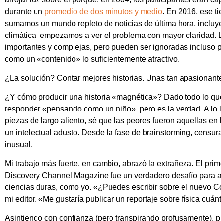
durante un
promedio de dos minutos y medio
. En 2016, ese t
sumamos un mundo repleto de noticias de última hora, incluy
climática, empezamos a ver el problema con mayor claridad. La
importantes y complejas, pero pueden ser ignoradas incluso p
como un «contenido» lo suficientemente atractivo.
¿La solución? Contar mejores historias. Unas tan apasionant
¿Y cómo producir una historia «magnética»? Dado todo lo que 
responder «pensando como un niño», pero es la verdad. A lo la
piezas de largo aliento, sé que las peores fueron aquellas en 
un intelectual adusto. Desde la fase de brainstorming, censur
inusual.
Mi trabajo más fuerte, en cambio, abrazó la extrañeza. El primer
Discovery Channel Magazine fue un verdadero desafío para al
ciencias duras, como yo. «¿Puedes escribir sobre el nuevo
mi editor. «Me gustaría publicar un reportaje sobre física cuánt
Asintiendo con confianza (pero transpirando profusamente),