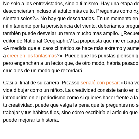
No solo a los entrevistados, sino a ti mismo. Hay una etapa d
desconciertan incluso al adulto más culto. Preguntas como «
sienten solos?». No hay que descartarlas. En un momento en
infinitamente por la persistencia del viento, deberíamos pre
también puede desvelar un tema mucho más amplio. ¿Recuerd
editor de National Geographic? La propuesta que me encargar
«A medida que el caos climático se hace más extremo y aum
a
creer en los fantasmas
?». Puede que los puristas piensen q
pero enganchan a un lector que, de otro modo, habría pasado 
cruciales de un modo que recordará.
Casi al final de su carrera, Picasso
señaló con pesar
: «Una v
vida dibujar como un niño». La creatividad consiste tanto en
introducirte en el periodismo como si quieres hacer frente a l
tu creatividad, puede que valga la pena que te preguntes no
trabajar y tus hábitos fijos, sino cómo escribiría el artículo q
puede mejorar tu historia.