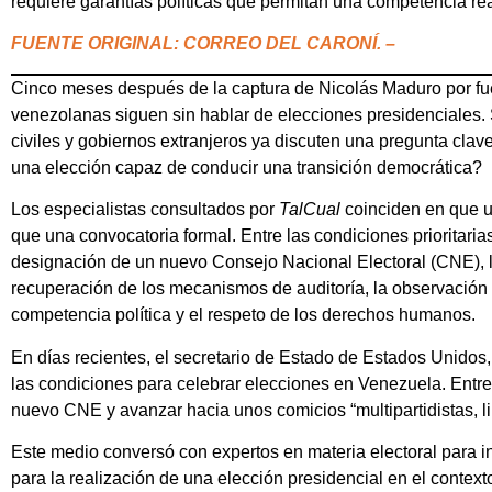
requiere garantías políticas que permitan una competencia real 
FUENTE ORIGINAL: CORREO DEL CARONÍ. –
Cinco meses después de la captura de Nicolás Maduro por fue
venezolanas siguen sin hablar de elecciones presidenciales. 
civiles y gobiernos extranjeros ya discuten una pregunta cla
una elección capaz de conducir una transición democrática?
Los especialistas consultados por
TalCual
coinciden en que 
que una convocatoria formal. Entre las condiciones prioritari
designación de un nuevo Consejo Nacional Electoral (CNE), la 
recuperación de los mecanismos de auditoría, la observación n
competencia política y el respeto de los derechos humanos.
En días recientes, el secretario de Estado de Estados Unidos,
las condiciones para celebrar elecciones en Venezuela. Entr
nuevo CNE y avanzar hacia unos comicios “multipartidistas, lib
Este medio conversó con expertos en materia electoral para i
para la realización de una elección presidencial en el contexto