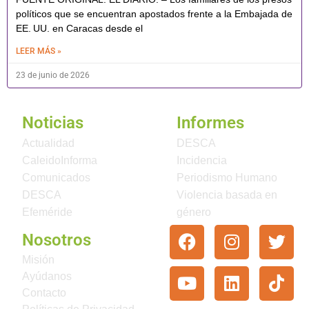
políticos que se encuentran apostados frente a la Embajada de
EE. UU. en Caracas desde el
LEER MÁS »
23 de junio de 2026
Noticias
Informes
Actualidad
DESCA
CaleidoInforma
Incidencia
Comunicados
Periodismo Humano
DESCA
Violencia basada en
Efeméride
género
Nosotros
Misión
Ayúdanos
Contacto