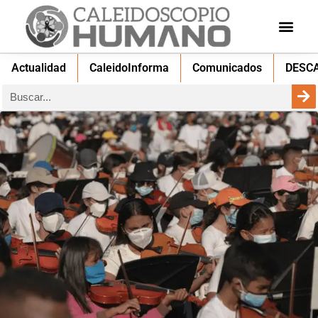
Actualidad
CaleidoInforma
Comunicados
DESC