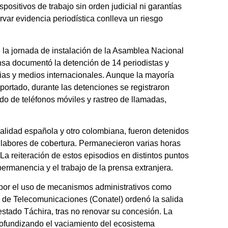
spositivos de trabajo sin orden judicial ni garantías
var evidencia periodística conlleva un riesgo
e la jornada de instalación de la Asamblea Nacional
nsa documentó la detención de 14 periodistas y
cias y medios internacionales. Aunque la mayoría
portado, durante las detenciones se registraron
ado de teléfonos móviles y rastreo de llamadas,
nalidad española y otro colombiana, fueron detenidos
n labores de cobertura. Permanecieron varias horas
a reiteración de estos episodios en distintos puntos
 permanencia y el trabajo de la prensa extranjera.
 por el uso de mecanismos administrativos como
l de Telecomunicaciones (Conatel) ordenó la salida
 estado Táchira, tras no renovar su concesión. La
rofundizando el vaciamiento del ecosistema