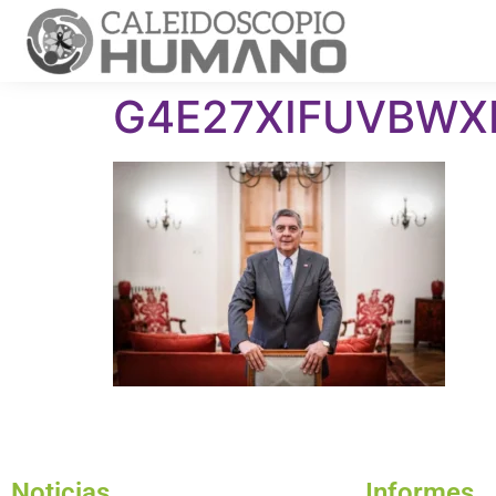
G4E27XIFUVBWXL
Noticias
Informes