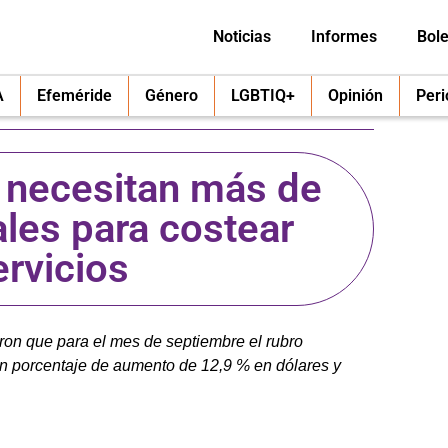
Noticias
Informes
Bole
A
Efeméride
Género
LGBTIQ+
Opinión
Per
 necesitan más de
les para costear
ervicios
aron que para el mes de septiembre el rubro
un porcentaje de aumento de 12,9 % en dólares y