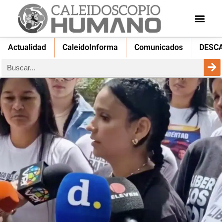
Actualidad
CaleidoInforma
Comunicados
DESC