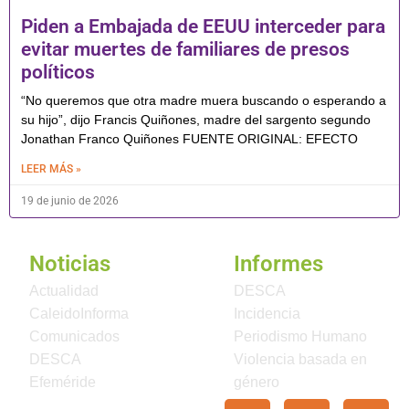
Piden a Embajada de EEUU interceder para
evitar muertes de familiares de presos
políticos
“No queremos que otra madre muera buscando o esperando a
su hijo”, dijo Francis Quiñones, madre del sargento segundo
Jonathan Franco Quiñones FUENTE ORIGINAL: EFECTO
LEER MÁS »
19 de junio de 2026
Noticias
Informes
Actualidad
DESCA
CaleidoInforma
Incidencia
Comunicados
Periodismo Humano
DESCA
Violencia basada en
Efeméride
género