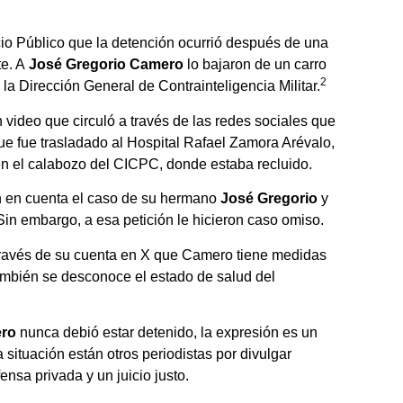
cio Público que la detención ocurrió después de una
te. A
José Gregorio Camero
lo bajaron de un carro
2
a Dirección General de Contrainteligencia Militar.
un video que circuló a través de las redes sociales que
ue fue trasladado al Hospital Rafael Zamora Arévalo,
en el calabozo del CICPC, donde estaba recluido.
an en cuenta el caso de su hermano
José Gregorio
y
 Sin embargo, a esa petición le hicieron caso omiso.
través de su cuenta en X que Camero tiene medidas
ambién se desconoce el estado de salud del
ero
nunca debió estar detenido, la expresión es un
situación están otros periodistas por divulgar
nsa privada y un juicio justo.