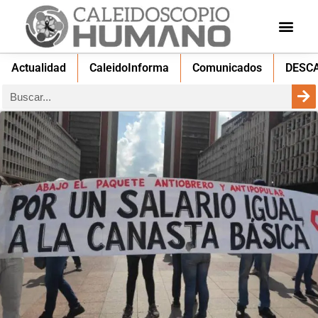
Actualidad
CaleidoInforma
Comunicados
DESC