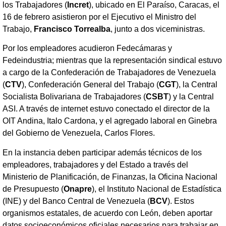
los Trabajadores (
Incret
), ubicado en El Paraíso, Caracas, el
16 de febrero asistieron por el Ejecutivo el Ministro del
Trabajo,
Francisco Torrealba
, junto a dos viceministras.
Por los empleadores acudieron Fedecámaras y
Fedeindustria; mientras que la representación sindical estuvo
a cargo de la Confederación de Trabajadores de Venezuela
(
CTV
), Confederación General del Trabajo (
CGT
), la Central
Socialista Bolivariana de Trabajadores (
CSBT
) y la Central
ASI. A través de internet estuvo conectado el director de la
OIT Andina, Italo Cardona, y el agregado laboral en Ginebra
del Gobierno de Venezuela, Carlos Flores.
En la instancia deben participar además técnicos de los
empleadores, trabajadores y del Estado a través del
Ministerio de Planificación, de Finanzas, la Oficina Nacional
de Presupuesto (
Onapre
), el Instituto Nacional de Estadística
(INE) y del Banco Central de Venezuela (
BCV
). Estos
organismos estatales, de acuerdo con León, deben aportar
datos socioeconómicos oficiales necesarios para trabajar en