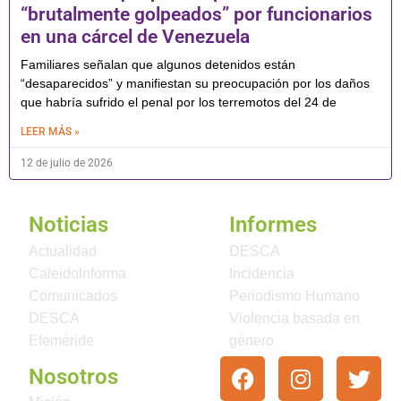
“brutalmente golpeados” por funcionarios
en una cárcel de Venezuela
Familiares señalan que algunos detenidos están
“desaparecidos” y manifiestan su preocupación por los daños
que habría sufrido el penal por los terremotos del 24 de
LEER MÁS »
12 de julio de 2026
Noticias
Informes
Actualidad
DESCA
CaleidoInforma
Incidencia
Comunicados
Periodismo Humano
DESCA
Violencia basada en
Efeméride
género
Nosotros