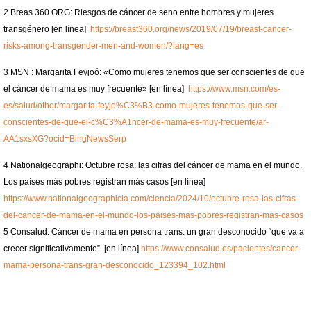
2 Breas 360 ORG: Riesgos de cáncer de seno entre hombres y mujeres
transgénero [en línea]
https://breast360.org/news/2019/07/19/breast-cancer-
risks-among-transgender-men-and-women/?lang=es
3 MSN : Margarita Feyjoó: «Como mujeres tenemos que ser conscientes de que
el cáncer de mama es muy frecuente» [en línea]
https://www.msn.com/es-
es/salud/other/margarita-feyjo%C3%B3-como-mujeres-tenemos-que-ser-
conscientes-de-que-el-c%C3%A1ncer-de-mama-es-muy-frecuente/ar-
AA1sxsXG?ocid=BingNewsSerp
4 Nationalgeographi: Octubre rosa: las cifras del cáncer de mama en el mundo.
Los países más pobres registran más casos [en línea]
https://www.nationalgeographicla.com/ciencia/2024/10/octubre-rosa-las-cifras-
del-cancer-de-mama-en-el-mundo-los-paises-mas-pobres-registran-mas-casos
5 Consalud: Cáncer de mama en persona trans: un gran desconocido “que va a
crecer significativamente” [en línea]
https://www.consalud.es/pacientes/cancer-
mama-persona-trans-gran-desconocido_123394_102.html