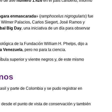
ie de ave
número 1.426
en el país caribeño, informó
ngara enmascarada
» (
ramphocelus nigrogularis
) fue
, Wilmer Palacios, Carlos Siegert, José Ramos y
bal Big Day
, una iniciativa de un día para observar
tológica de la Fundación William H. Phelps, dijo a
a Venezuela
, pero no para la ciencia.
íbula superior y vientre negros y, de este mismo
inos
asil y parte de Colombia y se pudo registrar en
e
desde el punto de vista de conservación y también