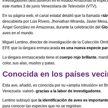
Investigadores descubrieron en el estado Amazonas la espec
este martes 3 de junio Venezolana de Televisión (VTV).
En su página web, el canal estatal detalló que la llamada «
tá
descubierta por Luis Rivero, Jhonathan Miranda, Javier Mesa
Ángel González en Amazonas, durante la celebración del
Glo
aves en el mundo.
Miguel Lentino, director de investigación de la Colección Orni
EFE que la tángara enmascarada
es una nueva especie par
La tángara enmascarada tiene el
cuerpo rojo brillante
, mand
color, sus alas, muslos y patas.
Conocida en los países vec
Esta ave, añadió, es conocida por su «amplia intrusión» en Br
Venezuela -valoró-
gracias a la labor de investigadores
.
Lentino subrayó que
la identificación de aves es important
para conocer las especies que no se registran.