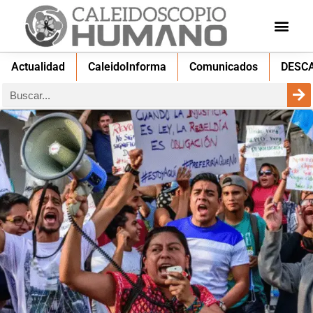
Actualidad
CaleidoInforma
Comunicados
DESC