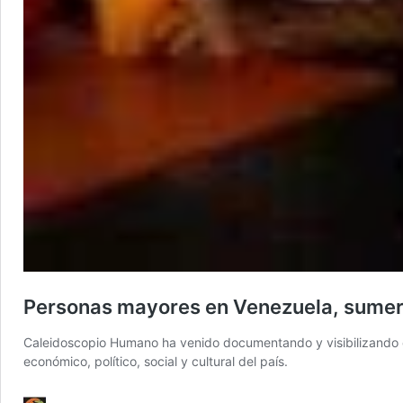
Personas mayores en Venezuela, sumerg
Caleidoscopio Humano ha venido documentando y visibilizando e
económico, político, social y cultural del país.